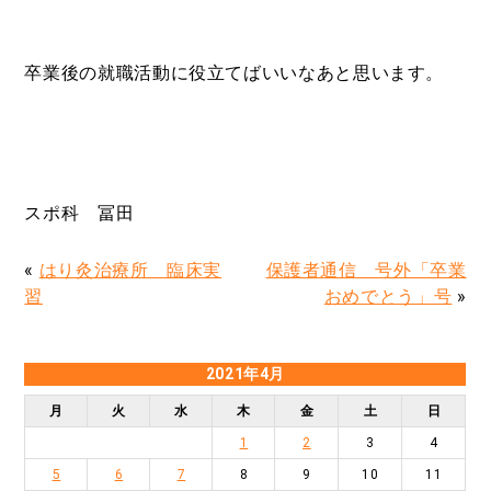
卒業後の就職活動に役立てばいいなあと思います。
スポ科 冨田
«
はり灸治療所 臨床実
保護者通信 号外「卒業
習
おめでとう」号
»
2021年4月
月
火
水
木
金
土
日
1
2
3
4
5
6
7
8
9
10
11