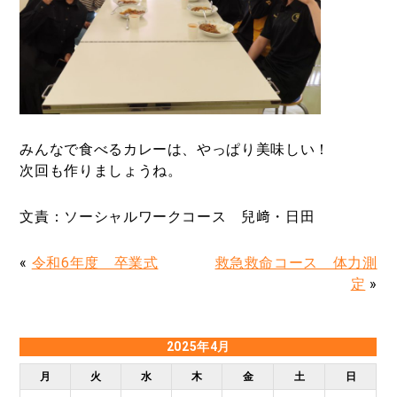
みんなで食べるカレーは、やっぱり美味しい！
次回も作りましょうね。
文責：ソーシャルワークコース 兒﨑・日田
«
令和6年度 卒業式
救急救命コース 体力測
定
»
2025年4月
月
火
水
木
金
土
日