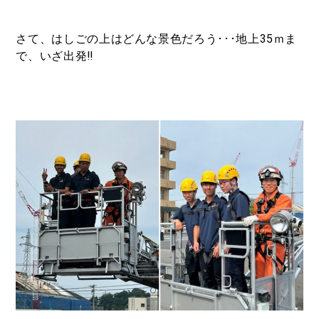
さて、はしごの上はどんな景色だろう･･･地上
35
ｍま
で、いざ出発‼