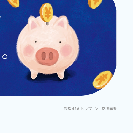
受験NAVIトップ
＞
応援学費