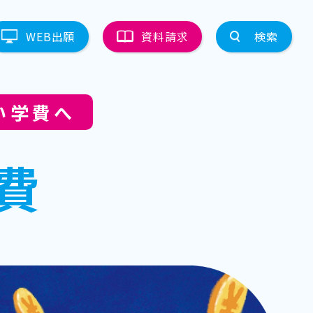
WEB出願
資料請求
検索
い学費へ
費