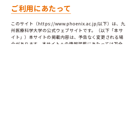
ご利用にあたって
このサイト（https://www.phoenix.ac.jp/以下）は、九
州医療科学大学の公式ウェブサイトです。（以下「本サ
イト」）本サイトの掲載内容は、予告なく変更される場
合があります。本サイトへの情報掲載にあたっては万全
を期していますが、その正確性・安全性を保証するもの
ではありません。
著作権について
本サイトに掲載する情報の著作権は九州医療科学大学に
帰属します。本サイトの掲載内容を無断で複写・複製し
たり、無断で二次利用することは著作権の侵害となりま
す。
二次利用を希望される場合は、事前に
kouhou@phoenix.ac.jp
までお問合せください。