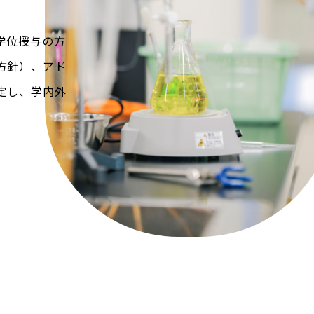
学位授与の方
方針）、アド
定し、学内外