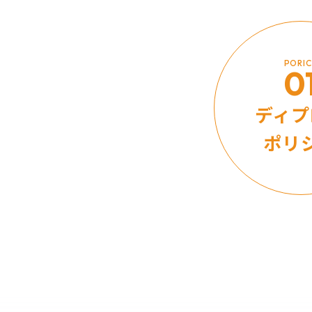
PORI
0
ディプ
ポリ