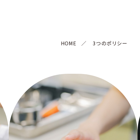
学科
数
流
部
FAQ
じめてガイ
ト体制
入試FAQ
Brand en
ド
部臨床心
収容定員
延岡一
教職課程
キャンパスハラ
Story
索
各種制度
人暮ら
スメント
オープンキ
資格一覧
社会福祉学部臨床福祉
し特集
ャンパス
ションセンター
関連資料
HOME
3つのポリシー
科
学科（募集終了）
障がいのある学
パノラマキャ
ダウンロ
延岡推
生の支援につい
進学説明会
生命薬科
ンパス
ード
しスポ
て
先輩インタ
ット
交通アクセス
合格発表
ボランティアセ
ビュー
 生命医
健康管
ンター
理セン
ター