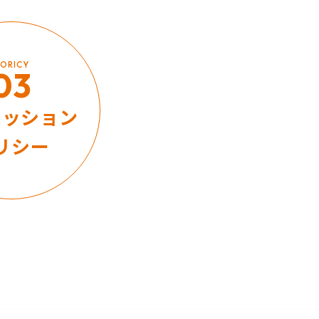
ORICY
03
ミッション
リシー