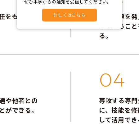
ぜひ本学からの通知を受信してください。
任をもち、社
詳しくはこちら
自ら問題を発
分析すること
る。
04
通や他者との
専攻する専門
とができる。
に、技能を修
して活用でき