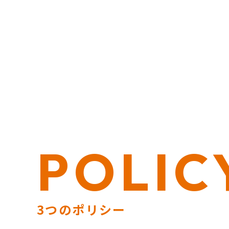
大学について TOP
受験NAVI TOP
学部・学科 TOP
大学院 TOP
キャンパスライフ TOP
就職・キャリアサポート TOP
3
応
教
資
延
POLIC
3つのポリシー