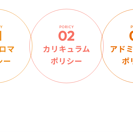
CY
PORICY
P
1
02
ロマ
カリキュラム
アド
シー
ポリシー
ポ