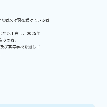
けた者又は現在受けている者
年以上在し、2025年
見込みの者。
校及び高等学校を通じて
。