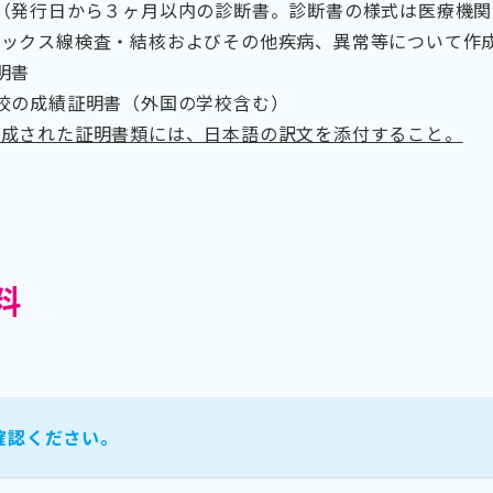
（発行日から３ヶ月以内の診断書。診断書の様式は医療機
エックス線検査・結核およびその他疾病、異常等について作
明書
校の成績証明書（外国の学校含む）
作成された証明書類には、日本語の訳文を添付すること。
料
確認ください。