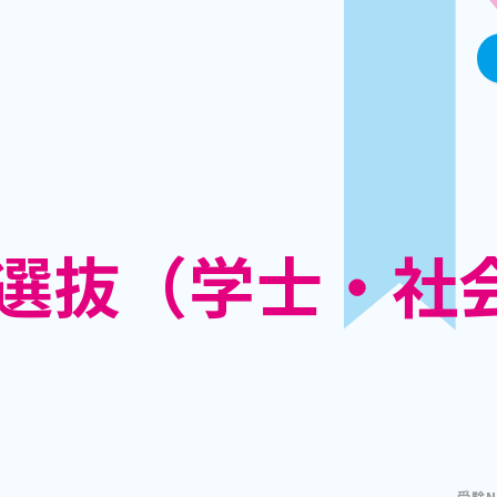
選抜（学士・社
受験N