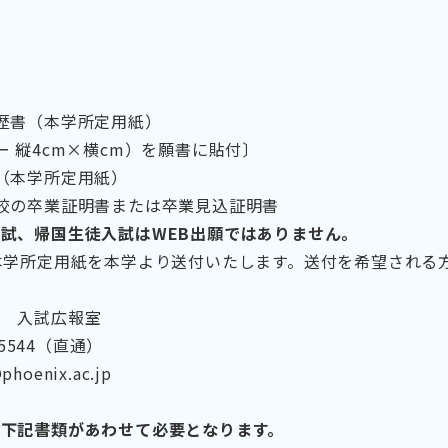
歴書（本学所定用紙）
ー 縦4cm×横cm）を願書に貼付〕
（本学所定用紙）
校の卒業証明書または卒業見込証明書
試、帰国生徒入試はWEB出願ではありません。
本学所定用紙を本学より送付いたします。送付を希望される
学 入試広報室
-5544（直通）
phoenix.ac.jp
下記書類があわせて必要となります。