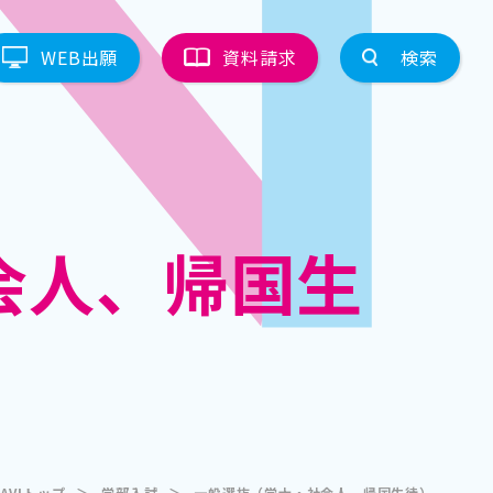
WEB出願
資料請求
検索
会人、帰国生
AVIトップ
＞
学部入試
＞
一般選抜（学士・社会人、帰国生徒）