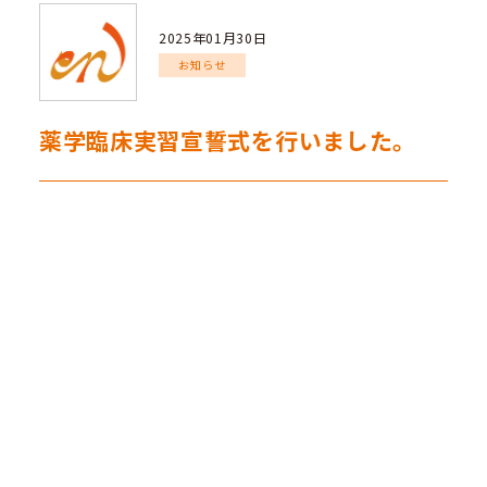
2025年01月30日
お知らせ
薬学臨床実習宣誓式を行いました。
1月
30
日（木）
15：10～
薬学臨床実習宣誓式を行いまし
た。
この式は、
4
年次から
5
年次に
22
週間に渡って実施される
実務実習において、各人が本学の名を背負って各医療施
設（薬局・病院）で実務実習を一生懸命にやり遂げて参
りますという誓いをたてるとともに、一人ひとりに「九
州医療科学大学・薬学部・実習生」と書かれた腕章を授
与するものです。
2
月
17
日より始まる実務実習に向けて、薬剤師倫理規定
を拝読しました。