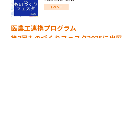
イベント
医農工連携プログラム
第3回ものづくりフェスタ2025に出展
10月18日（土）宮崎県企業局 1 階 県電ホール、ギャラ
リーで開催される『第3回ものづくりフェスタ2025』
（宮崎大学 医学部 血液・血管先端医療学講座 宮崎県
企業振興課 先端技術産業推進室 主催）に本学から薬学
科、生命医科学科が出展します。
出展内容
（生命医科学部）「子宮頸がん検診における細胞検査士
と AI の協働」
（薬学部）「九州医療科学大学薬学科でできる「つく
る」「はかる」「さがす」」