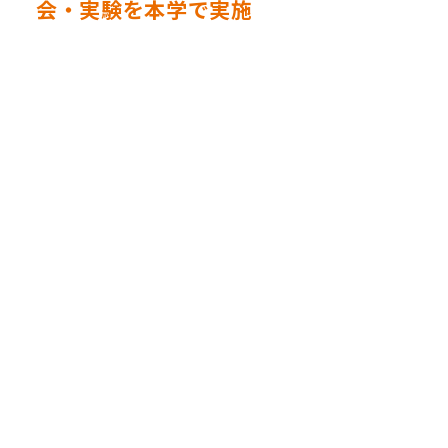
会・実験を本学で実施
地元の宮崎県立延岡高等学校さんは、国立研究開発法人
科学技術振興機構（JST）のさくらサイエンスプログラ
ムに採択されており、タイの高校生と延岡高校の生徒さ
んが合同で研修を行っています。
今年はスアンクラーブウィッタヤライランシット高校の
15名が来日し、延岡高校の生徒さん25名と一緒に本学生
命医科学科竹澤教授の指導の下、研修、実験を行いまし
た。
メインテーマは「より安全な未来を創造しよう！」で、
各班はそれぞれの実験テーマに沿って生命医科学科の先
生方の下で、それぞれ実験を開始。説明はすべて英語で
行い、最後はパワーポイントにまとめて英語で発表を行
いました。本学の学生も一緒に実験に入りサポートをし
てくれました。
またお昼は皆、食堂にて、英語でコミュニケーションを
とりながら楽しくお昼を過ごしていました。