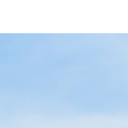
学科
数
流
部
FAQ
じめてガイ
ト体制
入試FAQ
Brand en
ド
部臨床心
収容定員
延岡一
教職課程
キャンパスハラ
Story
索
各種制度
人暮ら
スメント
オープンキ
資格一覧
社会福祉学部臨床福祉
し特集
ャンパス
ションセンター
関連資料
科
学科（募集終了）
障がいのある学
パノラマキャ
ダウンロ
延岡推
生の支援につい
進学説明会
生命薬科
ンパス
ード
しスポ
て
先輩インタ
ット
交通アクセス
合格発表
ボランティアセ
ビュー
 生命医
健康管
ンター
理セン
ター