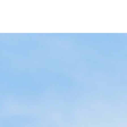
理念
ョンポリシ
ツ健康福祉
ス紹介
[通信制]社会福祉学研究科 博士(前期)課程
就職サポー
ー
理事長
臨床心理学
イベント
[通信制]社会福祉学研究科 博士(後期)課程
求人情報検
挨拶
入試日程
理学科
スケジュ
ール
[通信制]保健医療学研究科 博士(前期)課程
エクステン
学長挨
学部入試
薬学部 薬学
拶
クラブ・
つのポリシー
援学費
員紹介
格一覧
岡エリアガイド
[通信制]保健医療学研究科 博士(後期)課程
大学院入試
薬学部 動物
サークル
沿革
学科
活動
編入学入試
組織図
生命医科学部
体験学習
科学科