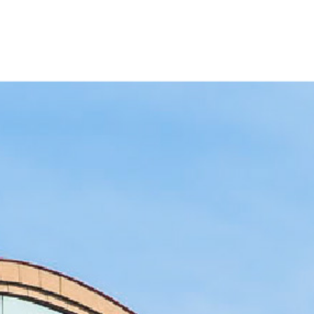
大学について TOP
受験NAVI TOP
学部・学科 TOP
大学院 TOP
キャンパスライフ TOP
就職・キャリアサポート TOP
3
応
教
資
延