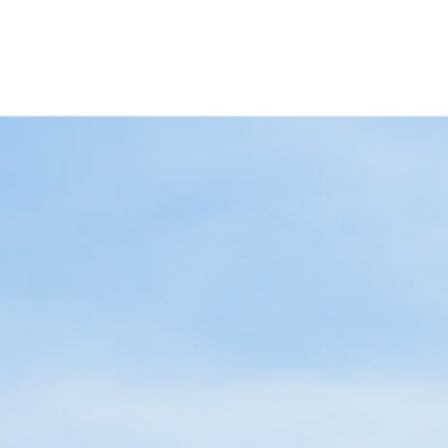
学科
数
流
部
FAQ
じめてガイ
ト体制
入試FAQ
Brand en
ド
部臨床心
収容定員
延岡一
教職課程
キャンパスハラ
Story
索
各種制度
人暮ら
スメント
オープンキ
資格一覧
社会福祉学部臨床福祉
し特集
ャンパス
ションセンター
関連資料
科
学科（募集終了）
障がいのある学
パノラマキャ
ダウンロ
延岡推
生の支援につい
進学説明会
生命薬科
ンパス
ード
しスポ
て
先輩インタ
ット
交通アクセス
合格発表
ボランティアセ
ビュー
 生命医
健康管
ンター
理セン
ター