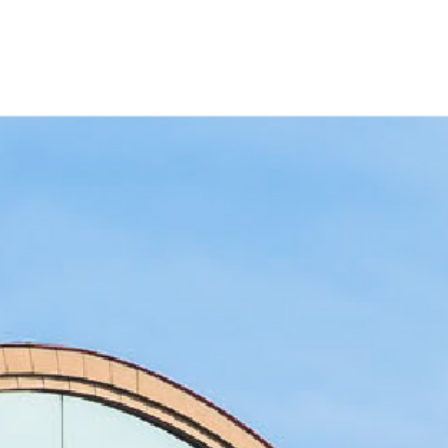
大学について TOP
受験NAVI TOP
学部・学科 TOP
大学院 TOP
キャンパスライフ TOP
就職・キャリアサポート TOP
3
応
教
資
延