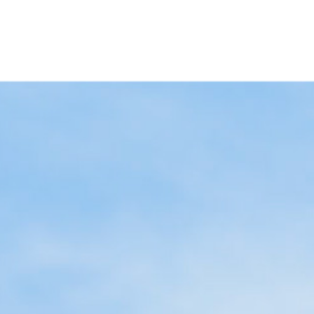
理念
ョンポリシ
ツ健康福祉
ス紹介
[通信制]社会福祉学研究科 博士(前期)課程
就職サポー
ー
理事長
臨床心理学
イベント
[通信制]社会福祉学研究科 博士(後期)課程
求人情報検
挨拶
入試日程
理学科
スケジュ
ール
[通信制]保健医療学研究科 博士(前期)課程
エクステン
学長挨
学部入試
薬学部 薬学
拶
クラブ・
つのポリシー
援学費
員紹介
格一覧
岡エリアガイド
[通信制]保健医療学研究科 博士(後期)課程
大学院入試
薬学部 動物
サークル
沿革
学科
活動
編入学入試
組織図
生命医科学部
体験学習
科学科