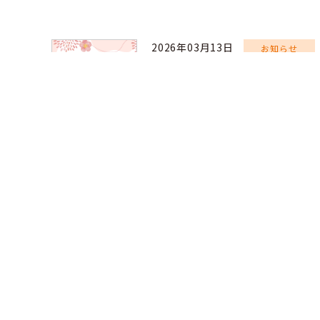
2026年03月13日
お知らせ
第4回愛玩動物看護師
2年連続100％！＞
2026年2月15日に実施された「第4回愛玩動物
した。
その結果、本学動物生命薬科学科は
合格率100％
本学科では昨年度に引き続き、
2年連続での合格率
合格された皆さま、誠におめでとうございます。
今後のさらなるご活躍を心より期待しています。