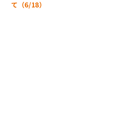
て（6/18）
次の期間、定期システムメンテナンスが行われますの
で、証明書発行サービスが利用できません。証明書が必
要な方は、お早めにご利用ください。
ただし、すでに発行申請後、お支払いが完了し、発行番
号通知メールを受け取っている方は、指定の発行方法で
証明書の発行が可能です。
停止期間： 2026年6月18日（木）9:00 ～ 12:00
教務課
NEWS一覧に戻る