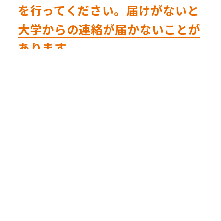
を行ってください。届けがないと
大学からの連絡が届かないことが
あります。
異動の届出
住所・保証人の変更、その他身上に関する異動が生じた
場合は、直ちに学生課へ変更届（届出人の押印が必要）
を提出してください。
この手続きを怠ると大学からの連絡が伝わらず、不利益
を被ることがあるので注意してください。
(1)本人の住所変更…Universal Passportで申請
(2)本人の氏名変更…変更届と学生証及び住民票記載事項
証明書（本籍の都道府県名の記載されているもの）また
は戸籍記載事項証明書
(3)本人の本籍地変更…住民票記載事項証明書または戸籍