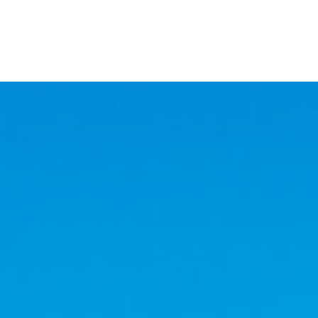
学科
数
流
部
FAQ
じめてガイ
ト体制
入試FAQ
Brand en
ド
部臨床心
収容定員
延岡一
教職課程
キャンパスハラ
Story
索
各種制度
人暮ら
スメント
オープンキ
資格一覧
社会福祉学部臨床福祉
し特集
ャンパス
ションセンター
関連資料
科
学科（募集終了）
障がいのある学
パノラマキャ
ダウンロ
延岡推
生の支援につい
進学説明会
生命薬科
ンパス
ード
しスポ
て
先輩インタ
ット
交通アクセス
合格発表
ボランティアセ
ビュー
 生命医
健康管
ンター
理セン
ター