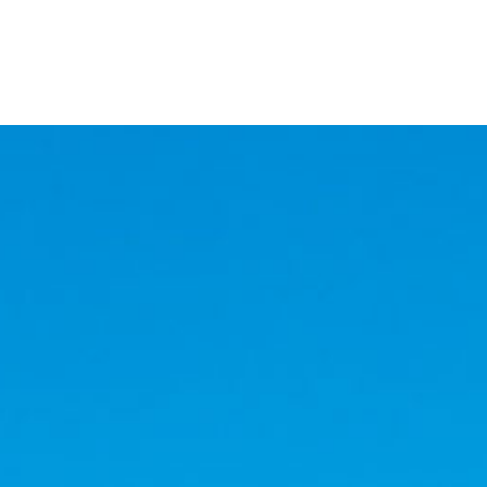
理念
ョンポリシ
ツ健康福祉
ス紹介
[通信制]社会福祉学研究科 博士(前期)課程
就職サポー
ー
理事長
臨床心理学
イベント
[通信制]社会福祉学研究科 博士(後期)課程
求人情報検
挨拶
入試日程
理学科
スケジュ
ール
[通信制]保健医療学研究科 博士(前期)課程
エクステン
学長挨
学部入試
薬学部 薬学
拶
クラブ・
つのポリシー
援学費
員紹介
格一覧
岡エリアガイド
[通信制]保健医療学研究科 博士(後期)課程
大学院入試
薬学部 動物
サークル
沿革
学科
活動
編入学入試
組織図
生命医科学部
体験学習
科学科