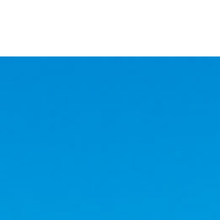
大学について TOP
受験NAVI TOP
学部・学科 TOP
大学院 TOP
キャンパスライフ TOP
就職・キャリアサポート TOP
3
応
教
資
延