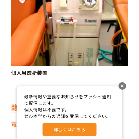
個人用透析装置
最新情報や重要なお知らせをプッシュ通知
で配信します。

臨床工学棟 2階
個人情報は不要です。

ぜひ本学からの通知を受信してください。
電気電子実習室
詳しくはこちら