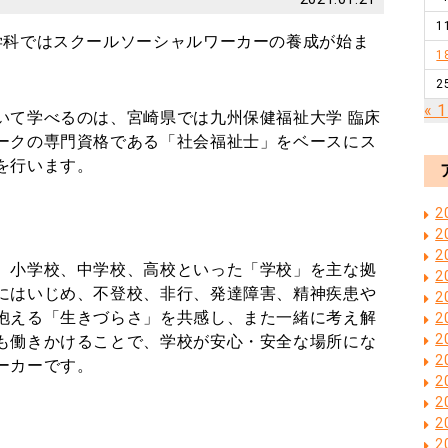
1
学科ではスクールソーシャルワーカーの養成が始ま
1
2
« 
いて学べるのは、宮崎県では九州保健福祉大学 臨床
ークの専門資格である「社会福祉士」をベースにス
を行います。
2
2
2
、小学校、中学校、高校といった「学校」を主な拠
2
にはいじめ、不登校、非行、発達障害、精神疾患や
2
抱える「生きづらさ」を共感し、また一緒に考え解
2
2
も働きかけることで、学校が安心・安全な場所にな
2
ーカーです。
2
2
2
2