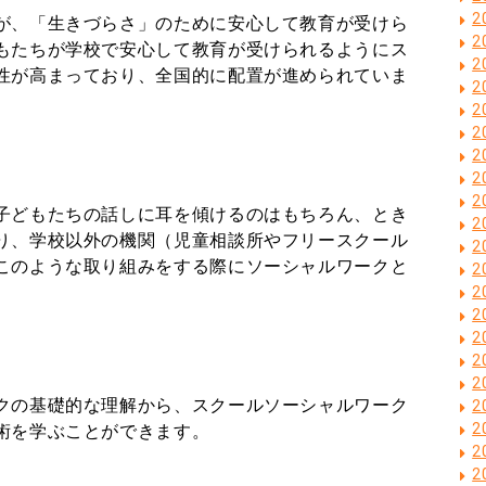
2
が、「生きづらさ」のために安心して教育が受けら
2
もたちが学校で安心して教育が受けられるようにス
2
性が高まっており、全国的に配置が進められていま
2
2
2
2
2
2
子どもたちの話しに耳を傾けるのはもちろん、とき
2
り、学校以外の機関（児童相談所やフリースクール
2
このような取り組みをする際にソーシャルワークと
2
2
2
2
2
2
クの基礎的な理解から、スクールソーシャルワーク
2
2
術を学ぶことができます。
2
2