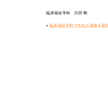
臨床福祉学科 日田 剛
«
臨床福祉学科で先生の資格を取