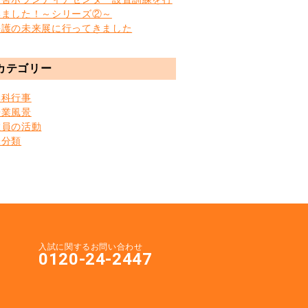
いました！～シリーズ②～
快護の未来展に行ってきました
カテゴリー
学科行事
授業風景
教員の活動
未分類
入試に関するお問い合わせ
0120-24-2447