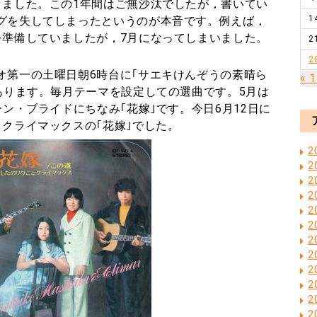
りました。この
1
年間はご無沙汰でしたが，書いてい
1
グを失してしまったというのが本音です。例えば，
を準備していましたが，
7
月になってしまいました。
2
2
第一の土曜日朝6時台に｢サエキけんぞうの素晴ら
« 
あります。毎月テーマを設定しての選曲です。5月は
ーン・ブライドにちなみ｢花嫁｣です。今日6月12日に
クライマックスの｢花嫁｣でした。
2
2
2
2
2
2
2
2
2
2
2
2