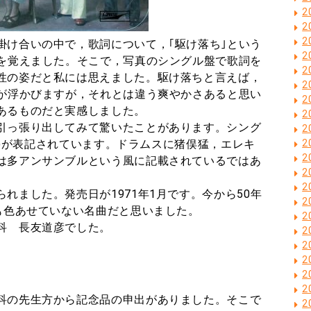
2
2
2
け合いの中で，歌詞について，｢駆け落ち｣という
2
感を覚えました。そこで，写真のシングル盤で歌詞を
2
性の姿だと私には思えました。駆け落ちと言えば，
2
どが浮かびますが，それとは違う爽やかさあると思い
2
あるものだと実感しました。
2
引っ張り出してみて驚いたことがあります。シング
2
奏者)が表記されています。ドラムスに猪俣猛，エレキ
2
2
は多アンサンブルという風に記載されているではあ
2
2
ました。発売日が1971年1月です。今から50年
2
，少しも色あせていない名曲だと思いました。
2
道彦でした。
2
2
2
2
2
科の先生方から記念品の申出がありました。そこで
2