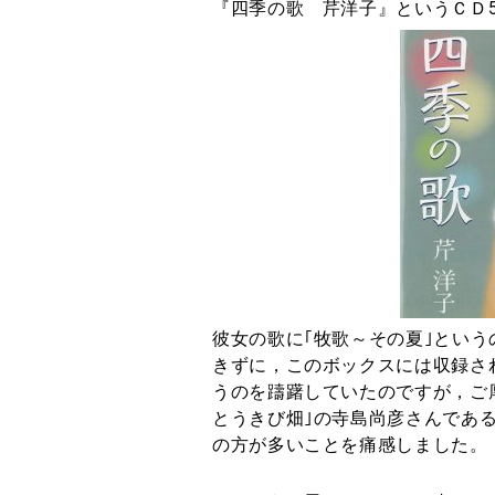
『四季の歌 芹洋子』というＣＤ
彼女の歌に｢牧歌～その夏｣とい
きずに，このボックスには収録さ
うのを躊躇していたのですが，ご
とうきび畑｣の寺島尚彦さんであ
の方が多いことを痛感しました。