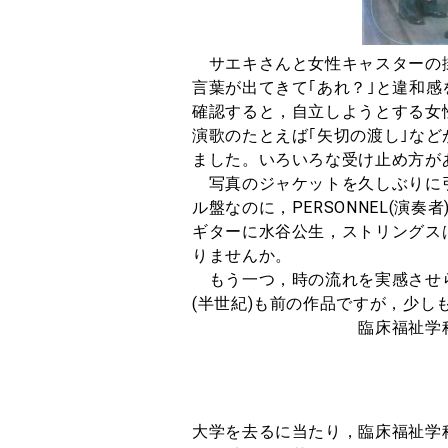
サエキさんと女性キャスターの掛
言葉が出てきて｢あれ？｣と違和
確認すると，自立しようとする女
演歌のたとえば｢矢切の渡し｣な
ました。いろいろな受け止め方が
写真のジャケットを久しぶりに
ル盤なのに，PERSONNEL(演
ギターに水谷公生，ストリングス
りませんか。
もう一つ，時の流れを実感させられ
(半世紀)も前の作品ですが
臨床福祉学科 長友
大学を去るに当たり，臨床福祉学