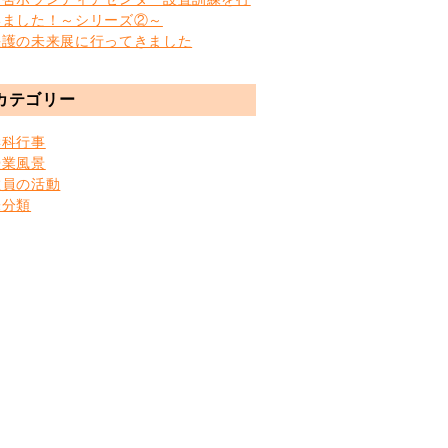
いました！～シリーズ②～
快護の未来展に行ってきました
カテゴリー
学科行事
授業風景
教員の活動
未分類