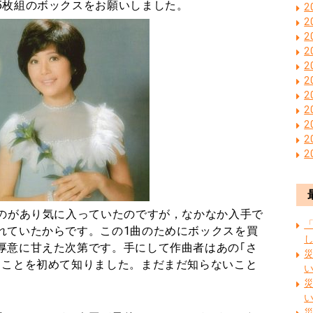
5枚組のボックスをお願いしました。
2
2
2
2
2
2
2
2
2
2
2
うのがあり気に入っていたのですが，なかなか入手で
れていたからです。この1曲のためにボックスを買
厚意に甘えた次第です。手にして作曲者はあの｢さ
ることを初めて知りました。まだまだ知らないこと