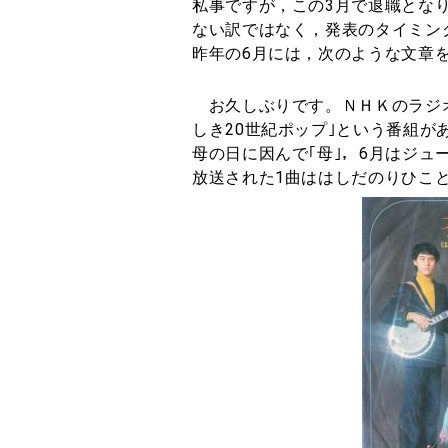
私事ですが，この
3
月で退職とな
ない訳ではなく，発表のタイミン
昨年の
6
月には，次のような文章
お久しぶりです。ＮＨＫのラジオ
しき20世紀ポップ｣という番組が
母の日に因んで｢母｣，6月はジュ
放送された1曲ははしだのりひこと