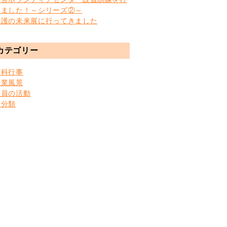
いました！～シリーズ②～
快護の未来展に行ってきました
カテゴリー
学科行事
授業風景
教員の活動
未分類