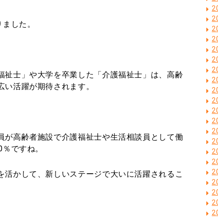
2
2
りました。
2
2
2
2
2
福祉士」や大学を卒業した「介護福祉士」は、高齢
2
広い活躍が期待されます。
2
2
2
2
2
員が高齢者施設で介護福祉士や生活相談員として働
2
0％ですね。
2
2
2
を活かして、新しいステージで大いに活躍されるこ
2
2
2
2