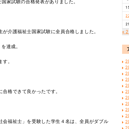
祉士国家試験の合格発表がありました。
1
2
2
生が介護福祉士国家試験に全員合格しました。
« 
％）を達成。
ます。
2
2
2
2
2
に合格できて良かったです。
2
2
2
2
2
社会福祉士」を受験した学生４名は、全員がダブル
2
2