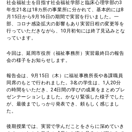
社会福祉士を目指す社会福祉学部と臨床心理学部の
3
年生
21
名は
18
カ所の事業所に分かれて、基本的には
8
月
15
日から
9
月
16
日の期間で実習を行いました。一
部、コロナ感染拡大の影響もあり実習日程の変更等を
行っていただきながら、
10
月初旬には終了見込みとな
っています。
今回は、延岡市役所（福祉事務所）実習最終日の報告
会の様子をお知らせします。
報告会は、
9
月
15
日（木）に福祉事務所長や各課職員
同席のもとで行われました。
3
名の学生は、
1
人
20
分
の時間をいただき、
24
日間の学びの成果をまとめプレ
ゼンテーションしました。かなり緊張した様子でした
が、最後までしっかり発表でき、頼もしく感じまし
た。
後期授業では、実習で学んだことをさらに深めていき