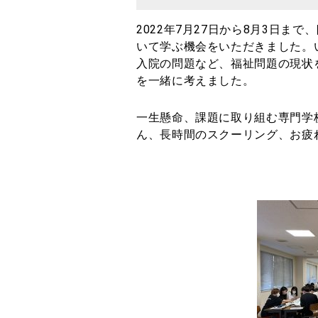
2022
年
7
月
27
日から
8
月
3
日まで、
いて学ぶ機会をいただきました。
入院の問題など、福祉問題の現状
を一緒に考えました。
一生懸命、課題に取り組む専門学
ん、長時間のスクーリング、お疲