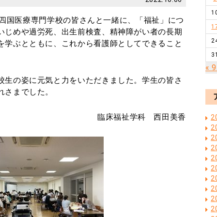
1
四国医療専門学校の皆さんと一緒に、「福祉」につ
1
いじめや過労死、出生前検査、精神障がい者の長期
2
を学ぶとともに、これから看護師としてできること
3
« 
校生の姿に元気と力をいただきました。学生の皆さ
れさまでした。
臨床福祉学科 西田美香
2
2
2
2
2
2
2
2
2
2