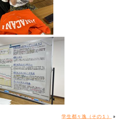
学生都々逸（その１）
»