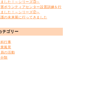
いました！～シリーズ③～
災害ボランティアセンター設置訓練を行
いました！～シリーズ②～
快護の未来展に行ってきました
カテゴリー
学科行事
授業風景
教員の活動
未分類