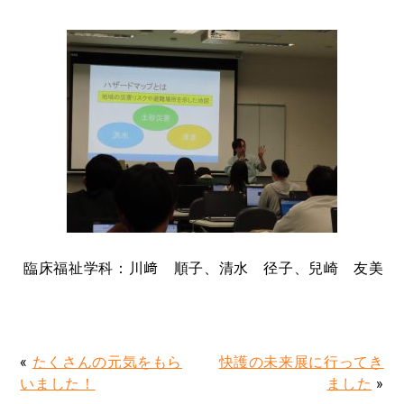
臨床福祉学科：川﨑 順子、清水 径子、兒崎 友美
«
たくさんの元気をもら
快護の未来展に行ってき
いました！
ました
»