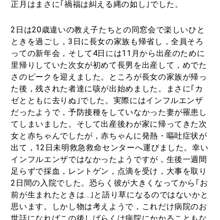
正月はまさに｢禍福は糾える縄の如し｣でした。
2日は20歳違いの教え子たちとの同窓会で楽しいひと
ときを過ごし，3日に長女の家族も帰省し，全員そろ
っての新年会，そして4日には11月から出産のために
里帰りしていた次女が初めて長男を出産して，めでた
さのピークを迎えました。ところが長女の家族が帰っ
た後，残された者達に咳が出始めました。まさに｢カ
ゼとともに去りぬ｣でした。実際にはインフルエンザ
だったようで，予防接種をしていなかった妻が罹患し
てしまいました。そして出産後わが家に帰ってきた次
女と赤ちゃんでしたが，赤ちゃんに発熱・嘔吐症状が
出て，12日未明救急救命センターへ運びました。幸い
インフルエンザではなかったようですが，生後一週間
足らずで採血，レントゲン，点滴を受け，大事を取り
2日間の入院でした。恐らく彼が大きくなってから｢お
前が生まれたときは…｣と語り草になるのではないかと
思います。しかし物は考えようで，これだけ病院のお
世話になればこの後しばらくは病院にかかることもな