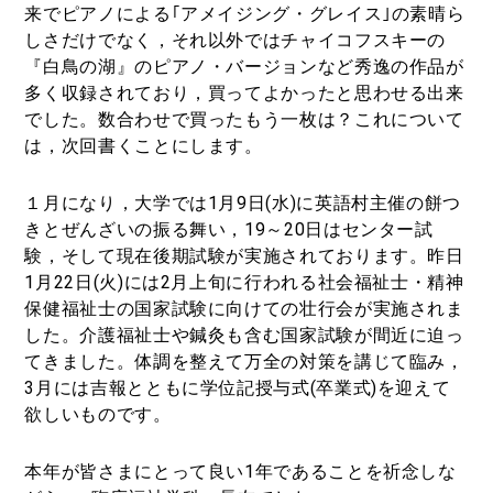
来でピアノによる｢アメイジング・グレイス｣の素晴ら
しさだけでなく，それ以外ではチャイコフスキーの
『白鳥の湖』のピアノ・バージョンなど秀逸の作品が
多く収録されており，買ってよかったと思わせる出来
でした。数合わせで買ったもう一枚は？これについて
は，次回書くことにします。
１月になり，大学では1月9日(水)に英語村主催の餅つ
きとぜんざいの振る舞い，19～20日はセンター試
験，そして現在後期試験が実施されております。昨日
1月22日(火)には2月上旬に行われる社会福祉士・精神
保健福祉士の国家試験に向けての壮行会が実施されま
した。介護福祉士や鍼灸も含む国家試験が間近に迫っ
てきました。体調を整えて万全の対策を講じて臨み，
3月には吉報とともに学位記授与式(卒業式)を迎えて
欲しいものです。
本年が皆さまにとって良い1年であることを祈念しな