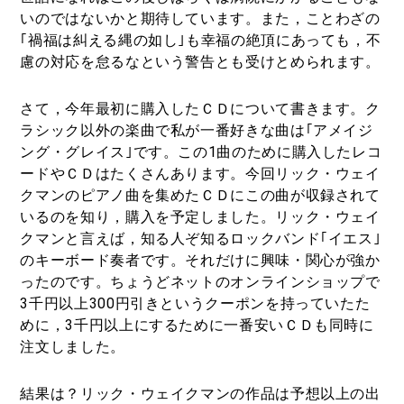
いのではないかと期待しています。また，ことわざの
｢禍福は糾える縄の如し｣も幸福の絶頂にあっても，不
慮の対応を怠るなという警告とも受けとめられます。
さて，今年最初に購入したＣＤについて書きます。ク
ラシック以外の楽曲で私が一番好きな曲は｢アメイジ
ング・グレイス｣です。この1曲のために購入したレコ
ードやＣＤはたくさんあります。今回リック・ウェイ
クマンのピアノ曲を集めたＣＤにこの曲が収録されて
いるのを知り，購入を予定しました。リック・ウェイ
クマンと言えば，知る人ぞ知るロックバンド｢イエス｣
のキーボード奏者です。それだけに興味・関心が強か
ったのです。ちょうどネットのオンラインショップで
3千円以上300円引きというクーポンを持っていたた
めに，3千円以上にするために一番安いＣＤも同時に
注文しました。
結果は？リック・ウェイクマンの作品は予想以上の出