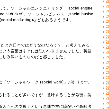
2
2
ソーシャルエンジニアリング （social engine
2
al drinker)、ソーシャルビジネス （social busine
2
cial marketing)などもあるようです。
2
2
2
2
2
”と訳したとき日本ではどうなのだろう？」と考えてみる
2
という言葉はすぐには思いつきませんでした。英語
2
なじみ深いものなのだと感じました。
2
2
2
2
2
ーシャルワーク (social work)」があります。
2
2
2
されることが多いですが、意味することが厳密に認
2
。
2
る人々への支援」という意味で主に障がいや高齢者
2