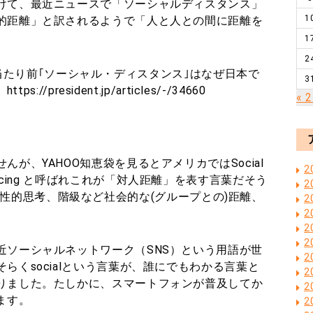
けて、最近ニュースで「ソーシャルディスタンス」
1
的距離」と訳されるようで「人と人との間に距離を
1
2
海外では当たり前｢ソーシャル・ディスタンス｣はなぜ日本で
3
//president.jp/articles/-/34660
« 
が、YAHOO知恵袋を見るとアメリカではSocial
2
l distancing と呼ばれこれが「対人距離」を表す言葉だそう
2
は、人種、性的思考、階級など社会的な(グループとの)距離、
2
。
2
2
2
近ソーシャルネットワーク（SNS）という用語が世
2
らくsocialという言葉が、誰にでもわかる言葉と
2
りました。たしかに、スマートフォンが普及してか
2
ます。
2