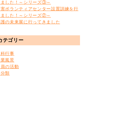
いました！～シリーズ③～
災害ボランティアセンター設置訓練を行
いました！～シリーズ②～
快護の未来展に行ってきました
カテゴリー
学科行事
授業風景
教員の活動
未分類