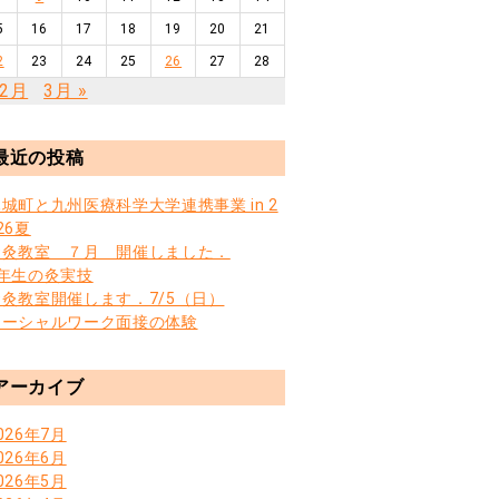
5
16
17
18
19
20
21
2
23
24
25
26
27
28
12月
3月 »
最近の投稿
城町と九州医療科学大学連携事業 in 2
26夏
お灸教室 ７月 開催しました．
3年生の灸実技
お灸教室開催します．7/5（日）
ソーシャルワーク面接の体験
アーカイブ
026年7月
026年6月
026年5月