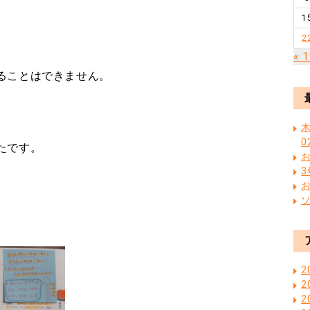
1
2
« 
ることはできません。
木
0
たです。
2
2
2