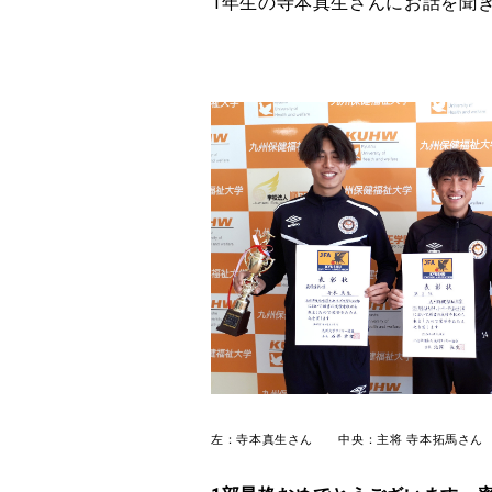
1年生の
寺本真生さんにお話を聞
左：寺本真生さん 中央：主将 寺本拓馬さん