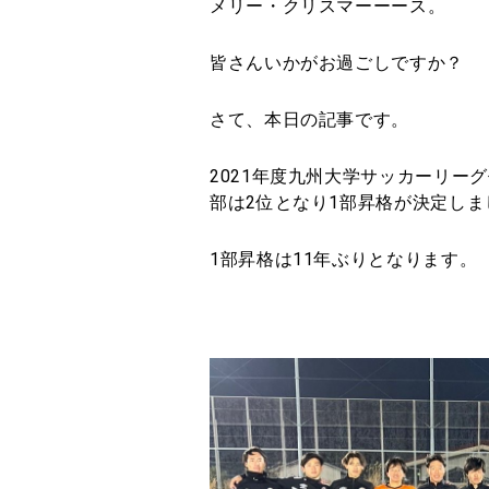
メリー・クリスマーーース。
皆さんいかがお過ごしですか？
さて、本日の記事です。
2021
年度九州大学サッカーリーグ
部は
2
位となり
1
部昇格が決定しま
1
部昇格は
11
年ぶりとなります。