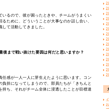
2
2
2
ているので、彼が困ったときや、チームがうまくい
2
回るために、どういうことが大事なのか話し合い、
2
識して活動してきました。
2
2
2
2
2
。最後まで戦い抜けた要因は何だと思いますか？
2
2
2
2
2
責任感が一人一人に芽生えたように思います。コン
の負担になってしまうので、部員たちが「きちんと
を持ち、それがチーム全体に浸透したことが目標達