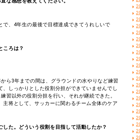
率直な感想を教えてください。
2
2
2
で、4年生の最後で目標達成できてうれしいで
2
2
2
2
ところは？
2
2
2
2
2
から3年までの間は、グラウンドの水やりなど練習
2
て、しっかりとした役割分担ができていませんでし
2
、練習以外の役割分担を行い、それが継続できた。
2
。主将として、サッカーに関わるチーム全体のケア
2
2
2
2
ごした。どういう役割を目指して活動したか？
2
2