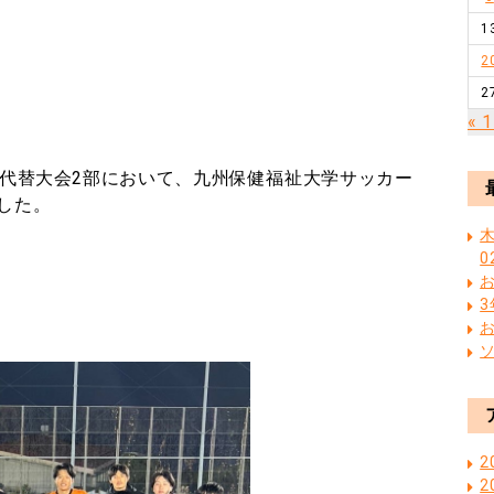
1
2
2
« 
代替大会
2
部において、九州保健福祉大学サッカー
した。
木
0
2
2