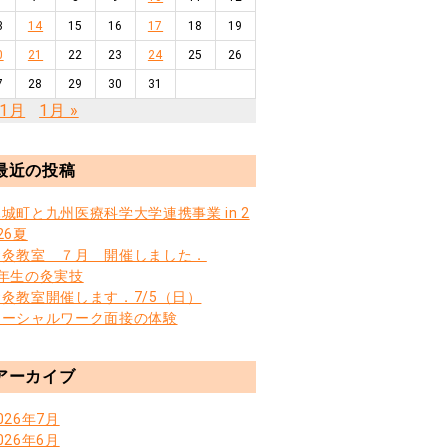
3
14
15
16
17
18
19
0
21
22
23
24
25
26
7
28
29
30
31
11月
1月 »
最近の投稿
城町と九州医療科学大学連携事業 in 2
26夏
お灸教室 ７月 開催しました．
3年生の灸実技
お灸教室開催します．7/5（日）
ソーシャルワーク面接の体験
アーカイブ
026年7月
026年6月