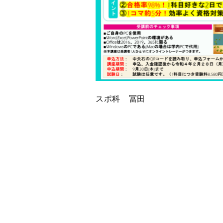
スポ科 冨田