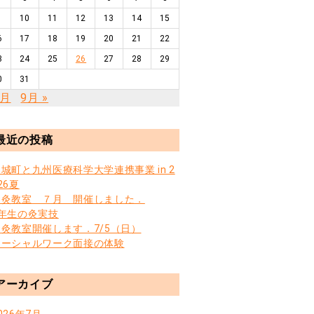
10
11
12
13
14
15
6
17
18
19
20
21
22
3
24
25
26
27
28
29
0
31
7月
9月 »
最近の投稿
城町と九州医療科学大学連携事業 in 2
26夏
お灸教室 ７月 開催しました．
3年生の灸実技
お灸教室開催します．7/5（日）
ソーシャルワーク面接の体験
アーカイブ
026年7月