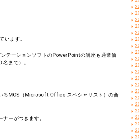
2
2
2
2
2
行っています。
2
2
2
ンテーションソフトのPowerPointの講座も通常価
2
０名まで）。
2
2
2
2
2
S（Microsoft Office スペシャリスト）の合
2
2
2
2
ーナーがつきます。
2
2
2