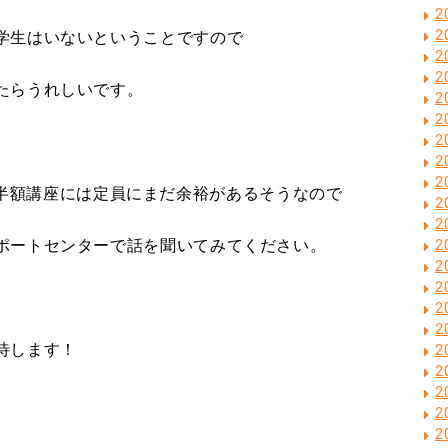
2
2
学生はいないということですので
2
2
たらうれしいです。
2
2
2
2
2
intの半額講座には定員にまだ余裕があるそうなので
2
2
ポートセンターで話を聞いてみてください。
2
2
2
2
2
待します！
2
2
2
2
2