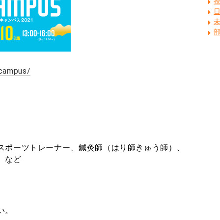
_campus/
スポーツトレーナー、鍼灸師（はり師きゅう師）、
）など
い。