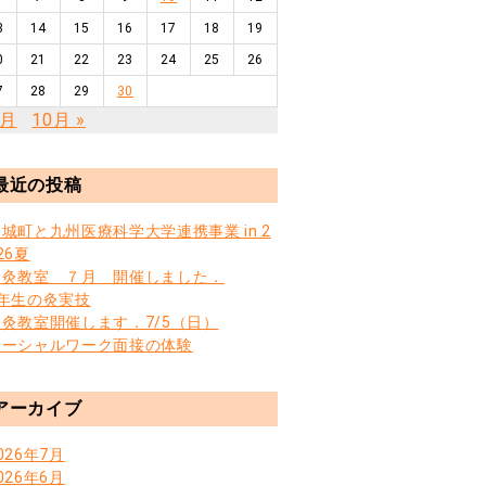
3
14
15
16
17
18
19
0
21
22
23
24
25
26
7
28
29
30
8月
10月 »
最近の投稿
城町と九州医療科学大学連携事業 in 2
26夏
お灸教室 ７月 開催しました．
3年生の灸実技
お灸教室開催します．7/5（日）
ソーシャルワーク面接の体験
アーカイブ
026年7月
026年6月