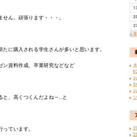
1
ません。頑張ります・・・。
2
2
« 
新たに購入される学生さんが多いと思います。
ゼン資料作成、卒業研究などなど
木
0
ると、高くつくんだよね～…と
2
行っています。
2