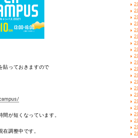
2
2
2
2
2
2
2
2
2
2
を貼っておきますので
2
2
2
2
2
_campus/
2
2
2
時間が短くなっています。
2
2
現在調整中です。
2