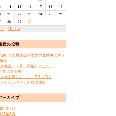
3
14
15
16
17
18
19
0
21
22
23
24
25
26
7
28
29
30
8月
10月 »
最近の投稿
城町と九州医療科学大学連携事業 in 2
26夏
お灸教室 ７月 開催しました．
3年生の灸実技
お灸教室開催します．7/5（日）
ソーシャルワーク面接の体験
アーカイブ
026年7月
026年6月