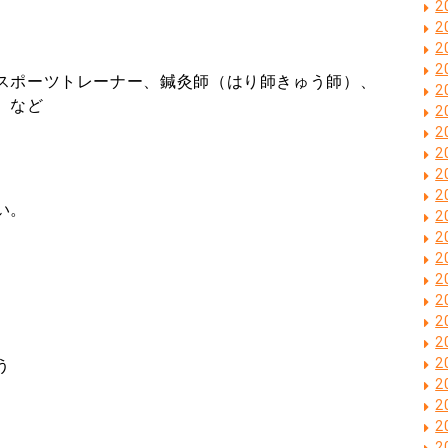
2
2
2
2
スポーツトレーナー、鍼灸師（はり師きゅう師）、
2
）など
2
2
2
2
2
い。
2
2
2
2
2
2
2
2
う
2
2
2
2