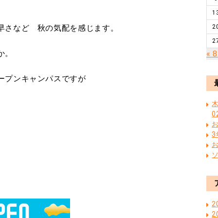
1
早さなど 秋の気配を感じます。
2
2
か。
« 
ープンキャンパスですが
木
0
2
2