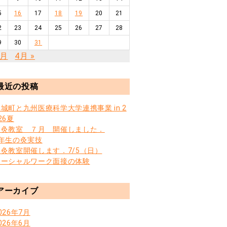
5
16
17
18
19
20
21
2
23
24
25
26
27
28
9
30
31
2月
4月 »
最近の投稿
城町と九州医療科学大学連携事業 in 2
26夏
お灸教室 ７月 開催しました．
3年生の灸実技
お灸教室開催します．7/5（日）
ソーシャルワーク面接の体験
アーカイブ
026年7月
026年6月