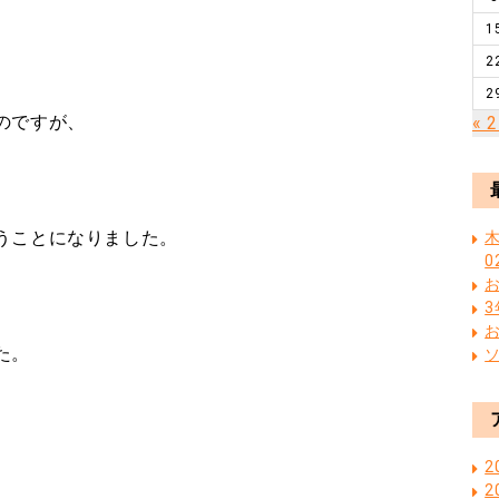
1
2
2
のですが、
« 
うことになりました。
木
0
た。
2
2