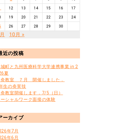
1
12
13
14
15
16
17
8
19
20
21
22
23
24
5
26
27
28
29
30
8月
10月 »
最近の投稿
城町と九州医療科学大学連携事業 in 2
26夏
お灸教室 ７月 開催しました．
3年生の灸実技
お灸教室開催します．7/5（日）
ソーシャルワーク面接の体験
アーカイブ
026年7月
026年6月