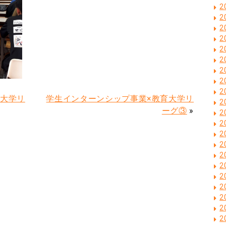
2
2
2
2
2
2
2
2
2
育大学リ
学生インターンシップ事業×教育大学リ
2
ーグ③
»
2
2
2
2
2
2
2
2
2
2
2