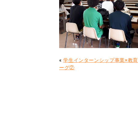
«
学生インターンシップ事業×教
ーグ②