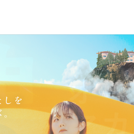
理念
ョンポリシ
ツ健康福祉
ス紹介
[通信制]社会福祉学研究科 博士(前期)課程
就職サポー
ー
理事長
臨床心理学
イベント
[通信制]社会福祉学研究科 博士(後期)課程
求人情報検
挨拶
入試日程
理学科
スケジュ
ール
[通信制]保健医療学研究科 博士(前期)課程
エクステン
学長挨
学部入試
薬学部 薬学
拶
クラブ・
つのポリシー
援学費
員紹介
格一覧
岡エリアガイド
[通信制]保健医療学研究科 博士(後期)課程
大学院入試
薬学部 動物
サークル
沿革
学科
活動
編入学入試
組織図
生命医科学部
体験学習
科学科