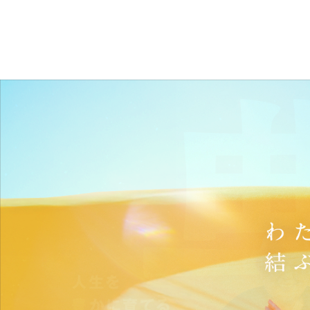
大学について TOP
受験NAVI TOP
学部・学科 TOP
大学院 TOP
キャンパスライフ TOP
就職・キャリアサポート TOP
3
応
教
資
延