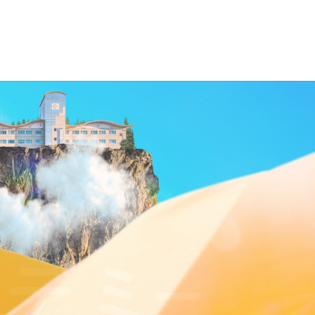
学科
数
流
部
FAQ
じめてガイ
ト体制
入試FAQ
Brand en
ド
部臨床心
収容定員
延岡一
教職課程
キャンパスハラ
Story
索
各種制度
人暮ら
スメント
オープンキ
資格一覧
社会福祉学部臨床福祉
し特集
ャンパス
ションセンター
関連資料
科
学科（募集終了）
障がいのある学
パノラマキャ
ダウンロ
延岡推
生の支援につい
進学説明会
生命薬科
ンパス
ード
しスポ
て
先輩インタ
ット
交通アクセス
合格発表
ボランティアセ
ビュー
 生命医
健康管
ンター
理セン
ター