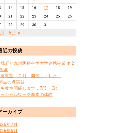
3
14
15
16
17
18
19
0
21
22
23
24
25
26
7
28
29
30
31
4月
6月 »
最近の投稿
城町と九州医療科学大学連携事業 in 2
26夏
お灸教室 ７月 開催しました．
3年生の灸実技
お灸教室開催します．7/5（日）
ソーシャルワーク面接の体験
アーカイブ
026年7月
026年6月