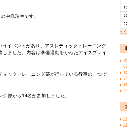
1
年の中島瑞生です。
2
2
« 
というイベントがあり、アスレティックトレーニング
当しました。内容は準備運動をかねたアイスブレイ
木
0
ティックトレーニング部が行っている行事の一つで
ング部から14名が参加しました。
2
2