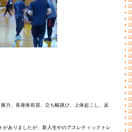
2
2
2
2
2
2
2
2
2
2
2
2
2
2
2
2
、握力、長座体前屈、立ち幅跳び、上体起こし、反
2
2
2
2
トがありましたが、新入生やのアスレティックトレ
2