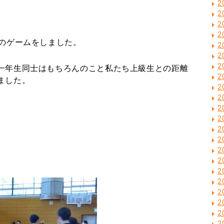
2
2
2
2
つのゲームをしました。
2
2
2
一年生同士はもちろんのこと私たち上級生との距離
2
ました。
2
2
2
2
2
2
2
2
2
2
2
2
2
2