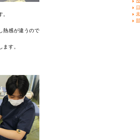
す。
し熱感が違うので
します。