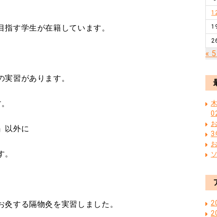
1
目指す学生が在籍しています。
1
2
« 
の実習があります。
す。
木
0
』以外に
す。
2
お灸する隔物灸を実習しました。
2