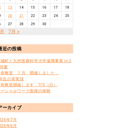
2
13
14
15
16
17
18
9
20
21
22
23
24
25
6
27
28
29
30
5月
7月 »
最近の投稿
城町と九州医療科学大学連携事業 in 2
26夏
お灸教室 ７月 開催しました．
3年生の灸実技
お灸教室開催します．7/5（日）
ソーシャルワーク面接の体験
アーカイブ
026年7月
026年6月