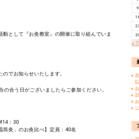
9
1
2
活動として『お灸教室』の開催に取り組んでいま
3
« 
たのでお知らせいたします。
木
0
都合の合う日がございましたらご参加ください。
14：30
温筒灸」のお灸比べ】定員：40名
2