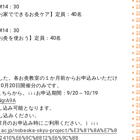
14：30
2
2
お家でできるお灸ケア】定員：40名
2
2
14：30
2
お灸を使おう】定員：40名
2
2
2
2
2
2
した。各お灸教室の１か月前からお申込みいただけ
2
0月20日開催分のみです。
2
2
ちらから。↓↓↓お申込期間：9/20～10/19
2
NgrA9A
2
申し込み可能となります。
2
し込みください。
2
月12月のお申込み時にご利用ください。）↓↓↓
2
ix.ac.jp/nobeoka-okyu-project/%E3%81%8A%E7%8
2
2410%E6%9C%8812%E6%9C%88
2