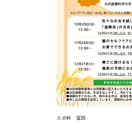
スポ科 冨田