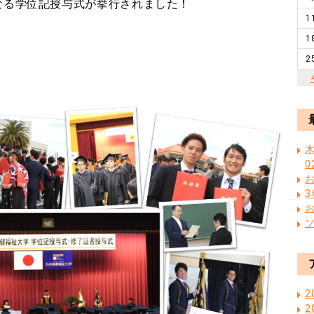
なる学位記授与式が挙行されました！
1
1
2
木
0
2
2