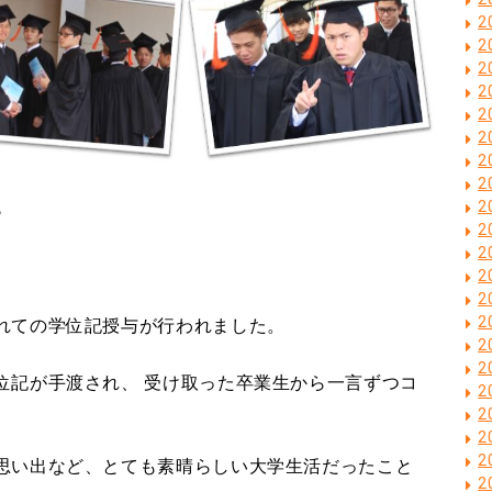
2
2
2
2
2
2
2
2
2
♪
2
2
2
2
2
れての学位記授与が行われました。
2
2
位記が手渡され、 受け取った卒業生から一言ずつコ
2
2
2
2
思い出など、とても素晴らしい大学生活だったこと
2