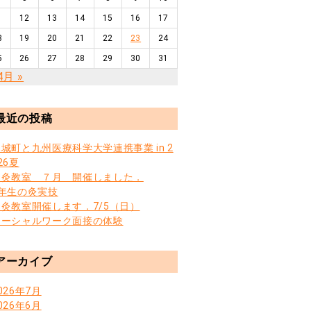
1
12
13
14
15
16
17
8
19
20
21
22
23
24
5
26
27
28
29
30
31
4月 »
最近の投稿
城町と九州医療科学大学連携事業 in 2
26夏
お灸教室 ７月 開催しました．
3年生の灸実技
お灸教室開催します．7/5（日）
ソーシャルワーク面接の体験
アーカイブ
026年7月
026年6月