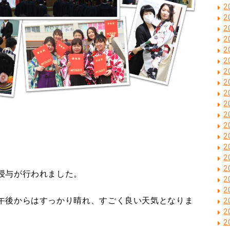
2
2
2
2
2
2
2
2
2
2
2
2
2
2
2
2
授与が行われました。
2
2
午後からはすっかり晴れ、すごく良い天気となりま
2
2
2