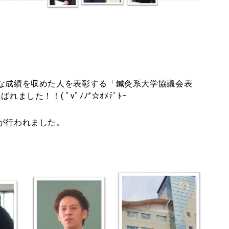
な成績を収めた人を表彰する「鍼灸系大学協議会表
した！！( ﾟvﾟﾉﾉ”☆ｵﾒﾃﾞﾄｰ
が行われました。