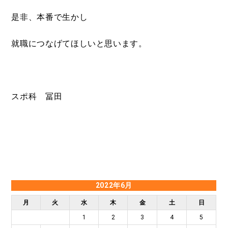
是非、本番で生かし
就職につなげてほしいと思います。
スポ科 冨田
2022年6月
月
火
水
木
金
土
日
1
2
3
4
5