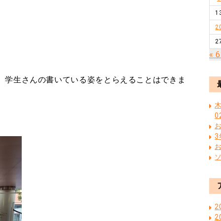
1
2
2
« 
、学生さんの書いている姿をとらえることはできま
木
0
2
2