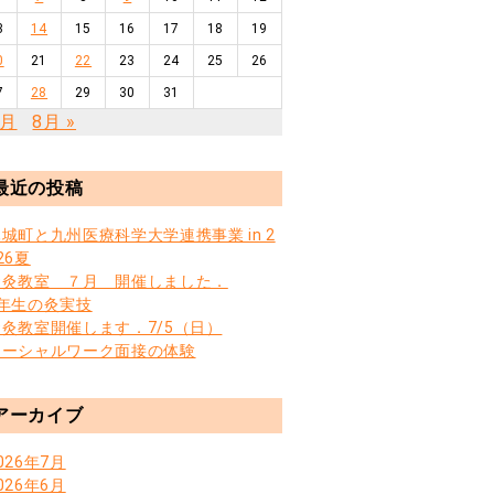
3
14
15
16
17
18
19
0
21
22
23
24
25
26
7
28
29
30
31
6月
8月 »
最近の投稿
城町と九州医療科学大学連携事業 in 2
26夏
お灸教室 ７月 開催しました．
3年生の灸実技
お灸教室開催します．7/5（日）
ソーシャルワーク面接の体験
アーカイブ
026年7月
026年6月